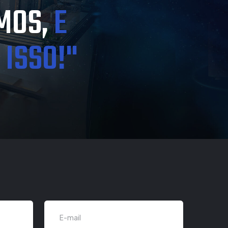
MOS,
E
ISSO!"