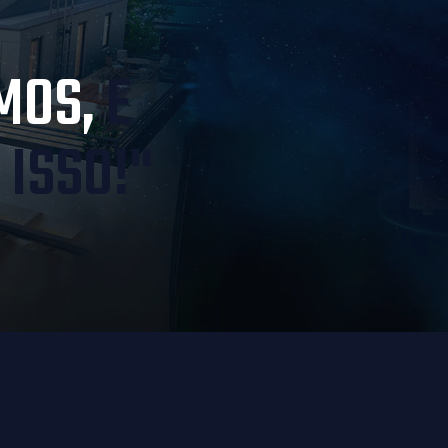
MOS,
E
ISSO!"